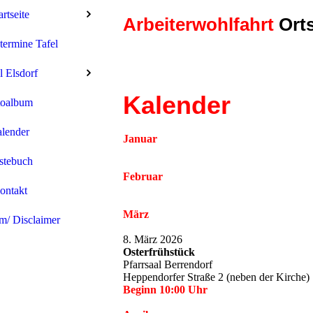
artseite
Arbeiterwohlfahrt
Orts
ermine Tafel
l Elsdorf
Kalender
toalbum
lender
Januar
stebuch
Februar
ontakt
März
m/ Disclaimer
8. März 2026
Osterfrühstück
Pfarrsaal Berrendorf
Heppendorfer Straße 2 (neben der Kirche)
Beginn 10:00 Uhr