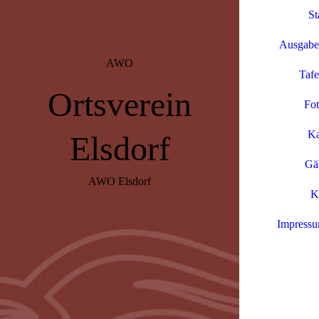
St
Ausgabet
AWO
Tafe
Ortsverein
Fo
Ka
Elsdorf
Gä
AWO Elsdorf
K
Impressu